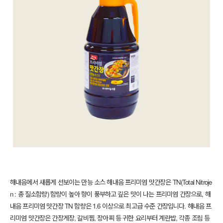
해내음에서 새롭게 선보이는 만능 소스 해내음 프리미엄 맛간장은 TN(Total Nitroje
n : 총 질소함량) 함량이 높아 향이 풍부하고 깊은 맛이 나는 프리미엄 간장으로, 해
내음 프리미엄 맛간장 TN 함량은 1.6 이상으로 최고급 수준 간장입니다. 해내음 프
리미엄 맛간장은 간장게장, 갈비찜, 장아찌 등 귀한 요리부터 계란밥, 각종 조림 등