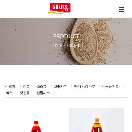
PRODUCT
Home
제품소개
전체
장류
소스류
고춧가루
깨/다시/김가루
식용유지류
액젓
젓갈류
선물세트