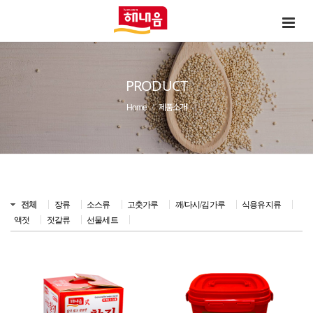
PRODUCT
Home
제품소개
전체
장류
소스류
고춧가루
깨/다시/김가루
식용유지류
액젓
젓갈류
선물세트