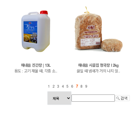
해내음 진간장 | 13L
해내음 시골집 청국장 l 2kg
용도 : 고기 재울 때, 각종 소..
끓일 때 냄새가 거의 나지 않..
7
1
2
3
4
5
6
8
9