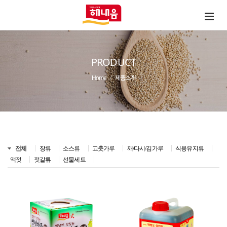
PRODUCT
Home
제품소개
전체
장류
소스류
고춧가루
깨/다시/김가루
식용유지류
액젓
젓갈류
선물세트