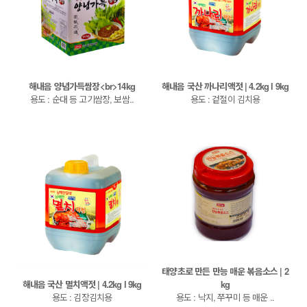
해내음 양념가득쌈장<br>14kg
해내음 국산 까나리액젓 | 4.2kg l 9kg
용도 : 순대 등 고기쌈장, 보쌈..
용도 : 겉절이 김치용
태양초로 만든 만능 매운 볶음소스 | 2
해내음 국산 멸치액젓 | 4.2kg l 9kg
kg
용도 : 김장김치용
용도 : 낙지, 쭈꾸미 등 매운 ..