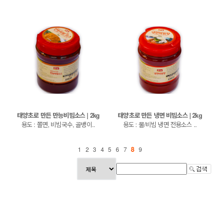
태양초로 만든 만능비빔소스 | 2kg
태양초로 만든 냉면 비빔소스 | 2kg
용도 : 쫄면, 비빔국수, 골뱅이..
용도 : 물/비빔 냉면 전용소스 ..
8
1
2
3
4
5
6
7
9