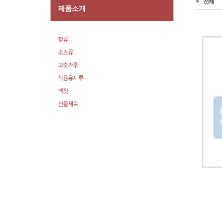
전체
제품소개
장류
소스류
고춧가루
식용유지류
액젓
선물세트