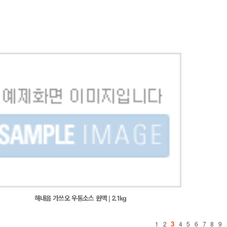
해내음 가쓰오 우동소스 원액 | 2.1kg
3
1
2
4
5
6
7
8
9