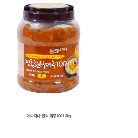
예나지나 한식 메주100 l 3kg