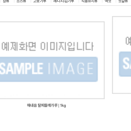
장류
소스류
고춧가루
깨/다시/김가루
식용유지류
액젓
젓갈류
해내음 탈피들깨가루 | 1kg