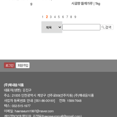
g
시골향 들깨가루 | 1kg
2
1
3
4
5
6
7
8
9
로그인
회원가입
(주)해내음식품
대표자(성명): 김진구
주소: 21005 인천광역시 계양구 선주로69(선주지동) (주)해내음식품
사업자 등록번호 안내: [551-86-00161]
전화: 1599-7648
팩스: 032-515-1977
이메일: haenaeum1997@naver.com
개인정보보호책임자: 김정무(haenaeummall@gmail.com)