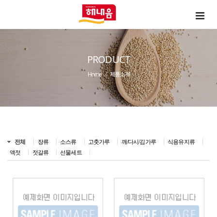
PRODUCT
Home
제품소개
전체
장류
소스류
고춧가루
깨/다시/김가루
식용유지류
액젓
젓갈류
선물세트