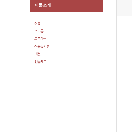
제품소개
장류
소스류
고춧가루
식용유지류
액젓
선물세트