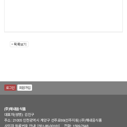
로그인
회원가입
(주)해내음식품
대표자(성명): 김진구
주소: 21005 인천광역시 계양구 선주로69(선주지동) (주)해내음식품
사업자 등록번호 안내: [551-86-00161]
전화: 1599-7648