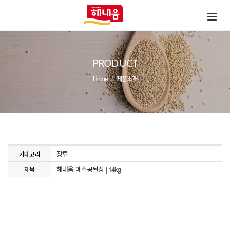
PRODUCT
Home
제품소개
장류
카테고리
해내음 메주콩된장 | 14kg
제목