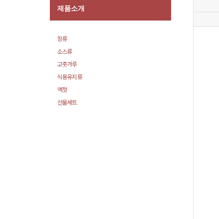
제품소개
장류
소스류
고춧가루
식용유지류
액젓
선물세트